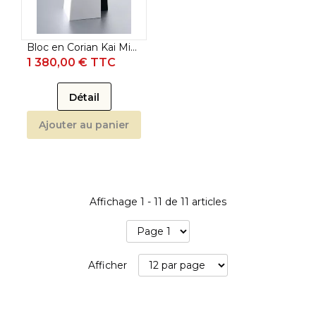
Bloc en Corian Kai Michel Bras (vendu vide)
1 380,00 € TTC
Détail
Ajouter au panier
Affichage
1
-
11
de
11
articles
Afficher