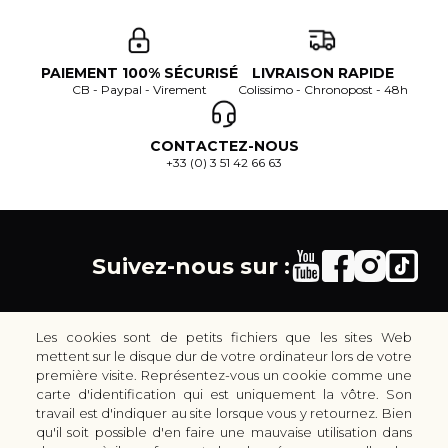
PAIEMENT 100% SÉCURISÉ
LIVRAISON RAPIDE
CB - Paypal - Virement
Colissimo - Chronopost - 48h
CONTACTEZ-NOUS
+33 (0) 3 51 42 66 63
Suivez-nous sur :
Les cookies sont de petits fichiers que les sites Web
mettent sur le disque dur de votre ordinateur lors de votre
première visite. Représentez-vous un cookie comme une
carte d'identification qui est uniquement la vôtre. Son
30 rue Colbert - 51100 REIMS - France
travail est d'indiquer au site lorsque vous y retournez. Bien
coutellerie.champenoise@gmail.com
qu'il soit possible d'en faire une mauvaise utilisation dans