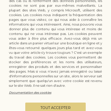
des cas où ils renferment des données personnelles, les
+33 (0) 3 51 42 66 63
cookies ne sont pas par eux-mêmes malveillants. La
Boutique
plupart des sites Web, y compris Microsoft, utilisent des
LES GAMMES DE COUTEAUX KAI
cookies. Les cookies nous indiquent la fréquentation des
pages que vous visitez, ce qui nous aide à connaître les
LES ACCESSOIRES DE CUISINE KAI
informations qui vous intéressent. Ainsi, nous pouvons vous
CUTTERS & CISEAUX KAI
donner plus de contenu qui vous intéresse et moins de
LES SERVICES/PRESTATIONS
contenu qui ne vous intéresse pas. Les cookies peuvent
vous aider à être plus efficace. Avez-vous déjà mis un
Bon à savoir
Nous connaitre
article dans un panier virtuel sur une boutique en ligne et y
Manuel d'aiguisage & entretien
Qui sommes-nous ?
êtes-vous retourné quelques jours plus tard et avez-vous
Histoire du couteau japonais
Moyens de paiement
vu que votre article s'y trouve toujours ? C'est un exemple
du travail des cookies. Les cookies vous permettent de
Forme de lame
Modes de livraison
stocker des préférences et les noms des utilisateurs,
FAQ
Demande de devis
enregistrer des produits et des services et personnaliser
Contact
des pages. Mais si vous n'avez jamais enregistré ou laissé
d'informations personnelles sur un site, alors le serveur sait
Infos légales
simplement que quelqu'un avec votre cookie est revenu
Conditions Générales de Vente
sur le site Web. Il ne sait rien d'autre.
Mentions légales
Documentation des cookies
Vie privée
Configurer les cookies
TOUT ACCEPTER