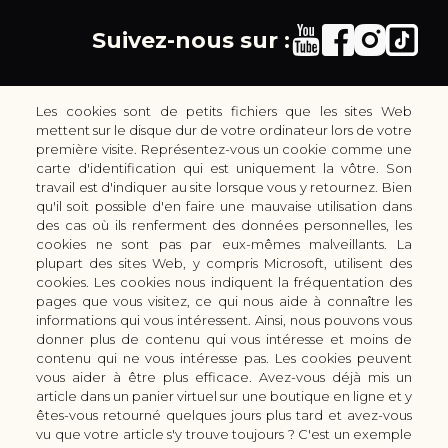
Suivez-nous sur :
Les cookies sont de petits fichiers que les sites Web
mettent sur le disque dur de votre ordinateur lors de votre
première visite. Représentez-vous un cookie comme une
carte d'identification qui est uniquement la vôtre. Son
30 rue Colbert - 51100 REIMS - France
travail est d'indiquer au site lorsque vous y retournez. Bien
coutellerie.champenoise@gmail.com
qu'il soit possible d'en faire une mauvaise utilisation dans
des cas où ils renferment des données personnelles, les
+33 (0) 3 51 42 66 63
cookies ne sont pas par eux-mêmes malveillants. La
Boutique
plupart des sites Web, y compris Microsoft, utilisent des
LES GAMMES DE COUTEAUX KAI
cookies. Les cookies nous indiquent la fréquentation des
pages que vous visitez, ce qui nous aide à connaître les
LES ACCESSOIRES DE CUISINE KAI
informations qui vous intéressent. Ainsi, nous pouvons vous
CUTTERS & CISEAUX KAI
donner plus de contenu qui vous intéresse et moins de
LES SERVICES/PRESTATIONS
contenu qui ne vous intéresse pas. Les cookies peuvent
vous aider à être plus efficace. Avez-vous déjà mis un
Bon à savoir
Nous connaitre
article dans un panier virtuel sur une boutique en ligne et y
Manuel d'aiguisage & entretien
Qui sommes-nous ?
êtes-vous retourné quelques jours plus tard et avez-vous
Histoire du couteau japonais
Moyens de paiement
vu que votre article s'y trouve toujours ? C'est un exemple