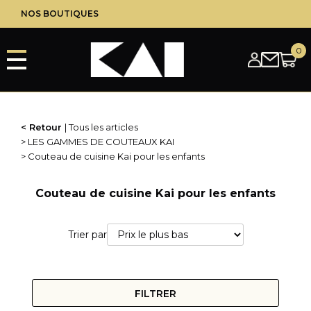
Aller
LAMES DE RECHANGE KAI
NOS BOUTIQUES
au
LAMES DE RECHANGE KAI
contenu
LES CUTTERS CIRCULAIRES KAI
principal
LES CUTTERS KAI
LES SUPPORTS DE COUPE KAI
CISEAUX KAI
CISEAUX DE CUISINE KAI
Retour
Tous les articles
CISEAUX MULTI-USAGES KAI
LES GAMMES DE COUTEAUX KAI
LES SERVICES/PRESTATIONS
Couteau de cuisine Kai pour les enfants
GRAVURES
AIGUISAGE ACCESSOIRES ET OUTILLAGE
Couteau de cuisine Kai pour les enfants
AIGUISAGE DE COUTEAUX
AIGUISAGE DE CISEAUX
Trier par
PRESTATION DE SERVICE
CHEQUES CADEAUX
FILTRER