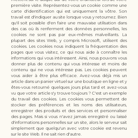
première visite. Représentez-vous un cookie comme une
carte d'identification qui est uniquement la vôtre. Son
30 rue Colbert - 51100 REIMS - France
travail est d'indiquer au site lorsque vous y retournez. Bien
coutellerie.champenoise@gmail.com
qu'il soit possible d'en faire une mauvaise utilisation dans
des cas où ils renferment des données personnelles, les
+33 (0) 3 51 42 66 63
cookies ne sont pas par eux-mêmes malveillants. La
Boutique
plupart des sites Web, y compris Microsoft, utilisent des
LES GAMMES DE COUTEAUX KAI
cookies. Les cookies nous indiquent la fréquentation des
pages que vous visitez, ce qui nous aide à connaître les
LES ACCESSOIRES DE CUISINE KAI
informations qui vous intéressent. Ainsi, nous pouvons vous
CUTTERS & CISEAUX KAI
donner plus de contenu qui vous intéresse et moins de
LES SERVICES/PRESTATIONS
contenu qui ne vous intéresse pas. Les cookies peuvent
vous aider à être plus efficace. Avez-vous déjà mis un
Bon à savoir
Nous connaitre
article dans un panier virtuel sur une boutique en ligne et y
Manuel d'aiguisage & entretien
Qui sommes-nous ?
êtes-vous retourné quelques jours plus tard et avez-vous
Histoire du couteau japonais
Moyens de paiement
vu que votre article s'y trouve toujours ? C'est un exemple
du travail des cookies. Les cookies vous permettent de
Forme de lame
Modes de livraison
stocker des préférences et les noms des utilisateurs,
FAQ
Demande de devis
enregistrer des produits et des services et personnaliser
Contact
des pages. Mais si vous n'avez jamais enregistré ou laissé
d'informations personnelles sur un site, alors le serveur sait
Infos légales
simplement que quelqu'un avec votre cookie est revenu
Conditions Générales de Vente
sur le site Web. Il ne sait rien d'autre.