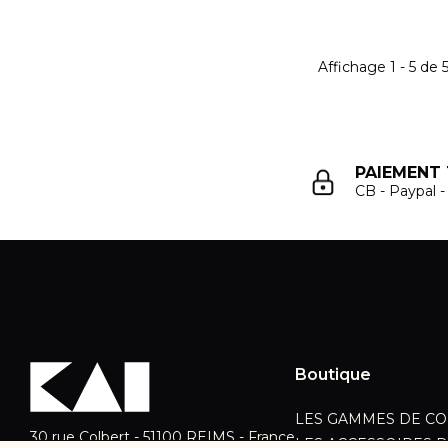
Affichage
1
-
5
de
PAIEMENT 
CB - Paypal 
Boutique
LES GAMMES DE CO
30 rue Colbert - 51100 REIMS - France
LES ACCESSOIRES D