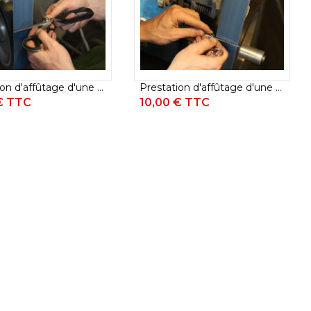
COUTEAUX A LÉGUMES / NAKIRI / USUBA
COUTEAUX A PAIN
LES COUTEAUX BEC D'OISEAU KAI
LES COUTEAUX DEBA KAI
LES COUTEAUX A TOMATES KAI
Prestation d'affûtage d'une paire de ciseaux de - 20 cm
Prestation d'affûtage d'une paire de ciseaux de coiffure
LES COUTEAUX D'OFFICE KAI
€ TTC
10,00 € TTC
LES COUTEAUX UTILITAIRE KAI
LES COUTEAUX SANTOKU KAI
LES COUTEAUX TRANCHEUR KAI
LES COUTEAUX YANAGIBA KAI (COUTEAUX A
SUSHI)
COUTEAUX KIRITSUKE