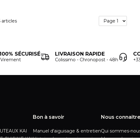
COUTEAU KAI VINTAGE
COUTEAUX KAI SEKI MAGOROKU KANAME X
DANNY KHEZZAR
5
articles
100% SÉCURISÉ
LIVRAISON RAPIDE
C
- Virement
Colissimo - Chronopost - 48h
+33
Bon à savoir
Nous connaitr
UTEAUX KAI
Manuel d'aiguisage & entretien
Qui sommes-nous
E CUISINE KAI
Histoire du couteau japonais
Moyens de paiem