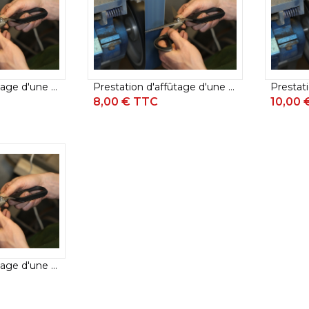
COUTEAU KAI SEKI MAGOROKU RED WOOD
COUTEAUX JAPONAIS KAI SHUN KAGEROU
COUTEAU KAI SHUN CLASSIC
COUTEAU KAI SHUN PREMIER TIM MÄLZER
MINAMO
Prestation d'affûtage d'une paire de ciseaux de - 10 cm
Prestation d'affûtage d'une paire de ciseaux de - 15 cm
COUTEAU KAI SHUN CLASSIC WHITE
8,00 € TTC
10,00 
COUTEAU KAI SHUN NAGARE
COUTEAU KAI SEKI MAGOROKU SHOSO
COUTEAUX KAI SEKI MAGOROKU MIGAKI
COUTEAU KAI SEKI MAGOROKU KINJU &
HEKIJU
COUTEAU KAI KK SÉRIE
COUTEAU KAI PUREKOMACHI II
COUTEAU KAI SHUN KAJI
COUTEAU KAI TIM MÄLZER KAMAGATA
COUTEAU KAI ENGETSU - ÉDITION LIMITÉE
Prestation d'affûtage d'une paire de ciseaux de + 20 cm
COUTEAU KAI WASABI BLACK
COUTEAU KAI SEKI MAGOROKU COMPOSITE