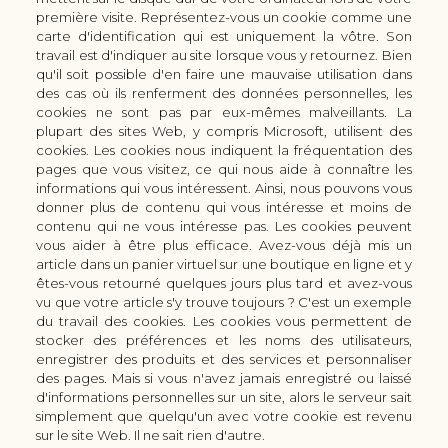
première visite. Représentez-vous un cookie comme une
carte d'identification qui est uniquement la vôtre. Son
30 rue Colbert - 51100 REIMS - France
travail est d'indiquer au site lorsque vous y retournez. Bien
coutellerie.champenoise@gmail.com
qu'il soit possible d'en faire une mauvaise utilisation dans
des cas où ils renferment des données personnelles, les
+33 (0) 3 51 42 66 63
cookies ne sont pas par eux-mêmes malveillants. La
Boutique
plupart des sites Web, y compris Microsoft, utilisent des
LES GAMMES DE COUTEAUX KAI
cookies. Les cookies nous indiquent la fréquentation des
pages que vous visitez, ce qui nous aide à connaître les
LES ACCESSOIRES DE CUISINE KAI
informations qui vous intéressent. Ainsi, nous pouvons vous
CUTTERS & CISEAUX KAI
donner plus de contenu qui vous intéresse et moins de
LES SERVICES/PRESTATIONS
contenu qui ne vous intéresse pas. Les cookies peuvent
vous aider à être plus efficace. Avez-vous déjà mis un
Bon à savoir
Nous connaitre
article dans un panier virtuel sur une boutique en ligne et y
Manuel d'aiguisage & entretien
Qui sommes-nous ?
êtes-vous retourné quelques jours plus tard et avez-vous
Histoire du couteau japonais
Moyens de paiement
vu que votre article s'y trouve toujours ? C'est un exemple
du travail des cookies. Les cookies vous permettent de
Forme de lame
Modes de livraison
stocker des préférences et les noms des utilisateurs,
FAQ
Demande de devis
enregistrer des produits et des services et personnaliser
Contact
des pages. Mais si vous n'avez jamais enregistré ou laissé
d'informations personnelles sur un site, alors le serveur sait
Infos légales
simplement que quelqu'un avec votre cookie est revenu
Conditions Générales de Vente
sur le site Web. Il ne sait rien d'autre.