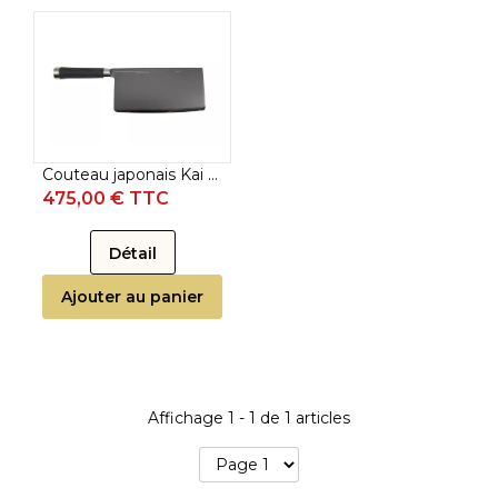
Couteau japonais Kai Michel Bras - Couperet 20 cm n°10
475,00 € TTC
Détail
Ajouter au panier
Affichage
1
-
1
de
1
articles