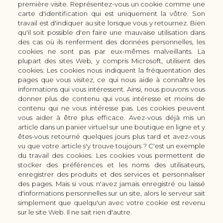
première visite. Représentez-vous un cookie comme une
carte d'identification qui est uniquement la vôtre. Son
30 rue Colbert - 51100 REIMS - France
travail est d'indiquer au site lorsque vous y retournez. Bien
coutellerie.champenoise@gmail.com
qu'il soit possible d'en faire une mauvaise utilisation dans
des cas où ils renferment des données personnelles, les
+33 (0) 3 51 42 66 63
cookies ne sont pas par eux-mêmes malveillants. La
Boutique
plupart des sites Web, y compris Microsoft, utilisent des
LES GAMMES DE COUTEAUX KAI
cookies. Les cookies nous indiquent la fréquentation des
pages que vous visitez, ce qui nous aide à connaître les
LES ACCESSOIRES DE CUISINE KAI
informations qui vous intéressent. Ainsi, nous pouvons vous
CUTTERS & CISEAUX KAI
donner plus de contenu qui vous intéresse et moins de
LES SERVICES/PRESTATIONS
contenu qui ne vous intéresse pas. Les cookies peuvent
vous aider à être plus efficace. Avez-vous déjà mis un
Bon à savoir
Nous connaitre
article dans un panier virtuel sur une boutique en ligne et y
Manuel d'aiguisage & entretien
Qui sommes-nous ?
êtes-vous retourné quelques jours plus tard et avez-vous
Histoire du couteau japonais
Moyens de paiement
vu que votre article s'y trouve toujours ? C'est un exemple
du travail des cookies. Les cookies vous permettent de
Forme de lame
Modes de livraison
stocker des préférences et les noms des utilisateurs,
FAQ
Demande de devis
enregistrer des produits et des services et personnaliser
Contact
des pages. Mais si vous n'avez jamais enregistré ou laissé
d'informations personnelles sur un site, alors le serveur sait
Infos légales
simplement que quelqu'un avec votre cookie est revenu
Conditions Générales de Vente
sur le site Web. Il ne sait rien d'autre.
Mentions légales