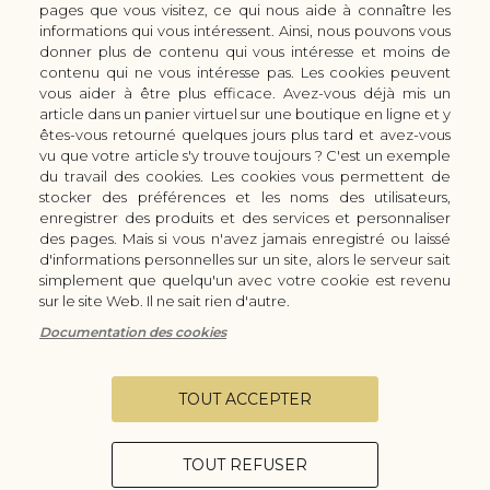
pages que vous visitez, ce qui nous aide à connaître les
LES ACCESSOIRES DE CUISINE KAI
informations qui vous intéressent. Ainsi, nous pouvons vous
CUTTERS & CISEAUX KAI
donner plus de contenu qui vous intéresse et moins de
LES SERVICES/PRESTATIONS
contenu qui ne vous intéresse pas. Les cookies peuvent
vous aider à être plus efficace. Avez-vous déjà mis un
Bon à savoir
Nous connaitre
article dans un panier virtuel sur une boutique en ligne et y
Manuel d'aiguisage & entretien
Qui sommes-nous ?
êtes-vous retourné quelques jours plus tard et avez-vous
Histoire du couteau japonais
Moyens de paiement
vu que votre article s'y trouve toujours ? C'est un exemple
du travail des cookies. Les cookies vous permettent de
Forme de lame
Modes de livraison
stocker des préférences et les noms des utilisateurs,
FAQ
Demande de devis
enregistrer des produits et des services et personnaliser
Contact
des pages. Mais si vous n'avez jamais enregistré ou laissé
d'informations personnelles sur un site, alors le serveur sait
Infos légales
simplement que quelqu'un avec votre cookie est revenu
Conditions Générales de Vente
sur le site Web. Il ne sait rien d'autre.
Mentions légales
Documentation des cookies
Vie privée
Configurer les cookies
TOUT ACCEPTER
TOUT REFUSER