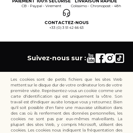
PAIEMENT 100% SÉCURISÉ
LIVRAISON RAPIDE
CB - Paypal - Virement
Colissimo - Chronopost - 48h
CONTACTEZ-NOUS
+33 (0) 3 51 42 66 63
Suivez-nous sur :
Les cookies sont de petits fichiers que les sites Web
mettent sur le disque dur de votre ordinateur lors de votre
première visite. Représentez-vous un cookie comme une
carte d'identification qui est uniquement la vôtre. Son
30 rue Colbert - 51100 REIMS - France
travail est d'indiquer au site lorsque vous y retournez. Bien
coutellerie.champenoise@gmail.com
qu'il soit possible d'en faire une mauvaise utilisation dans
des cas où ils renferment des données personnelles, les
+33 (0) 3 51 42 66 63
cookies ne sont pas par eux-mêmes malveillants. La
Boutique
plupart des sites Web, y compris Microsoft, utilisent des
LES GAMMES DE COUTEAUX KAI
cookies. Les cookies nous indiquent la fréquentation des