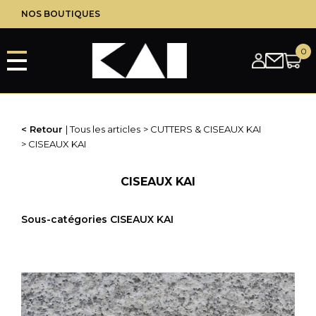
CISEAUX KAI
Aller
NOS BOUTIQUES
CISEAUX DE CUISINE KAI
au
CISEAUX MULTI-USAGES KAI
contenu
principal
LES SERVICES/PRESTATIONS
GRAVURES
AIGUISAGE ACCESSOIRES ET OUTILLAGE
AIGUISAGE DE COUTEAUX
Retour
Tous les articles
CUTTERS & CISEAUX KAI
AIGUISAGE DE CISEAUX
CISEAUX KAI
PRESTATION DE SERVICE
CHEQUES CADEAUX
CISEAUX KAI
Sous-catégories CISEAUX KAI