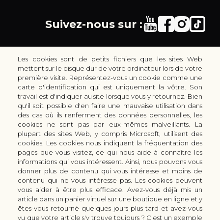
Suivez-nous sur :
Les cookies sont de petits fichiers que les sites Web
mettent sur le disque dur de votre ordinateur lors de votre
première visite. Représentez-vous un cookie comme une
carte d'identification qui est uniquement la vôtre. Son
30 rue Colbert - 51100 REIMS - France
travail est d'indiquer au site lorsque vous y retournez. Bien
coutellerie.champenoise@gmail.com
qu'il soit possible d'en faire une mauvaise utilisation dans
des cas où ils renferment des données personnelles, les
+33 (0) 3 51 42 66 63
cookies ne sont pas par eux-mêmes malveillants. La
Boutique
plupart des sites Web, y compris Microsoft, utilisent des
LES GAMMES DE COUTEAUX KAI
cookies. Les cookies nous indiquent la fréquentation des
pages que vous visitez, ce qui nous aide à connaître les
LES ACCESSOIRES DE CUISINE KAI
informations qui vous intéressent. Ainsi, nous pouvons vous
CUTTERS & CISEAUX KAI
donner plus de contenu qui vous intéresse et moins de
LES SERVICES/PRESTATIONS
contenu qui ne vous intéresse pas. Les cookies peuvent
vous aider à être plus efficace. Avez-vous déjà mis un
Bon à savoir
Nous connaitre
article dans un panier virtuel sur une boutique en ligne et y
Manuel d'aiguisage & entretien
Qui sommes-nous ?
êtes-vous retourné quelques jours plus tard et avez-vous
Histoire du couteau japonais
Moyens de paiement
vu que votre article s'y trouve toujours ? C'est un exemple