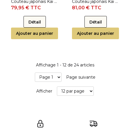
Couteau japonais Kai Seki Magoroku Shoso - Couteau yanagiba 21 cm
Couteau japonais Kai Seki Magoroku Shoso - Couteau de chef 21 cm
79,95 € TTC
81,00 € TTC
Détail
Détail
Ajouter au panier
Ajouter au panier
Affichage
1
-
12
de
24
articles
Page suivante
Afficher