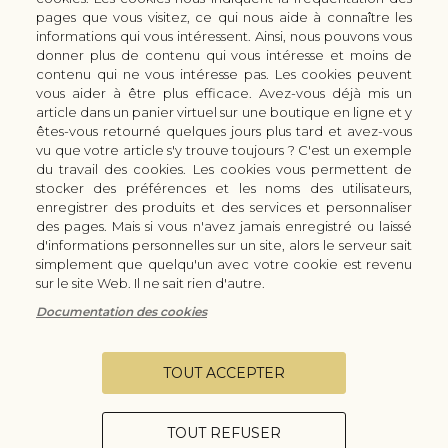
pages que vous visitez, ce qui nous aide à connaître les
LES ACCESSOIRES DE CUISINE KAI
informations qui vous intéressent. Ainsi, nous pouvons vous
CUTTERS & CISEAUX KAI
donner plus de contenu qui vous intéresse et moins de
LES SERVICES/PRESTATIONS
contenu qui ne vous intéresse pas. Les cookies peuvent
vous aider à être plus efficace. Avez-vous déjà mis un
Bon à savoir
Nous connaitre
article dans un panier virtuel sur une boutique en ligne et y
Manuel d'aiguisage & entretien
Qui sommes-nous ?
êtes-vous retourné quelques jours plus tard et avez-vous
Histoire du couteau japonais
Moyens de paiement
vu que votre article s'y trouve toujours ? C'est un exemple
du travail des cookies. Les cookies vous permettent de
Forme de lame
Modes de livraison
stocker des préférences et les noms des utilisateurs,
FAQ
Demande de devis
enregistrer des produits et des services et personnaliser
Contact
des pages. Mais si vous n'avez jamais enregistré ou laissé
d'informations personnelles sur un site, alors le serveur sait
Infos légales
simplement que quelqu'un avec votre cookie est revenu
Conditions Générales de Vente
sur le site Web. Il ne sait rien d'autre.
Mentions légales
Documentation des cookies
Vie privée
Configurer les cookies
TOUT ACCEPTER
TOUT REFUSER