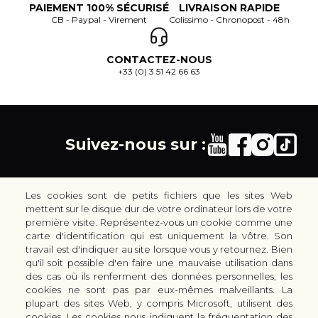
PAIEMENT 100% SÉCURISÉ
LIVRAISON RAPIDE
CB - Paypal - Virement
Colissimo - Chronopost - 48h
CONTACTEZ-NOUS
+33 (0) 3 51 42 66 63
Suivez-nous sur :
Les cookies sont de petits fichiers que les sites Web
mettent sur le disque dur de votre ordinateur lors de votre
première visite. Représentez-vous un cookie comme une
carte d'identification qui est uniquement la vôtre. Son
30 rue Colbert - 51100 REIMS - France
travail est d'indiquer au site lorsque vous y retournez. Bien
coutellerie.champenoise@gmail.com
qu'il soit possible d'en faire une mauvaise utilisation dans
des cas où ils renferment des données personnelles, les
+33 (0) 3 51 42 66 63
cookies ne sont pas par eux-mêmes malveillants. La
Boutique
plupart des sites Web, y compris Microsoft, utilisent des
LES GAMMES DE COUTEAUX KAI
cookies. Les cookies nous indiquent la fréquentation des