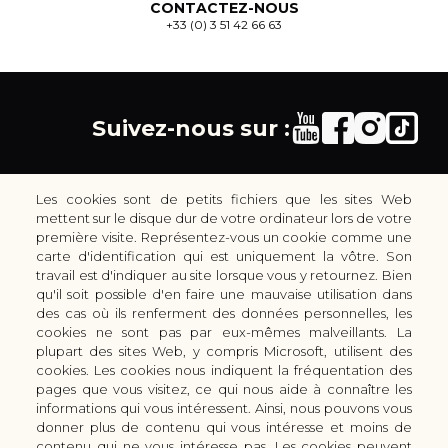
CONTACTEZ-NOUS
+33 (0) 3 51 42 66 63
Suivez-nous sur :
Les cookies sont de petits fichiers que les sites Web
mettent sur le disque dur de votre ordinateur lors de votre
première visite. Représentez-vous un cookie comme une
carte d'identification qui est uniquement la vôtre. Son
30 rue Colbert - 51100 REIMS - France
travail est d'indiquer au site lorsque vous y retournez. Bien
coutellerie.champenoise@gmail.com
qu'il soit possible d'en faire une mauvaise utilisation dans
des cas où ils renferment des données personnelles, les
+33 (0) 3 51 42 66 63
cookies ne sont pas par eux-mêmes malveillants. La
Boutique
plupart des sites Web, y compris Microsoft, utilisent des
LES GAMMES DE COUTEAUX KAI
cookies. Les cookies nous indiquent la fréquentation des
pages que vous visitez, ce qui nous aide à connaître les
LES ACCESSOIRES DE CUISINE KAI
informations qui vous intéressent. Ainsi, nous pouvons vous
CUTTERS & CISEAUX KAI
donner plus de contenu qui vous intéresse et moins de
LES SERVICES/PRESTATIONS
contenu qui ne vous intéresse pas. Les cookies peuvent