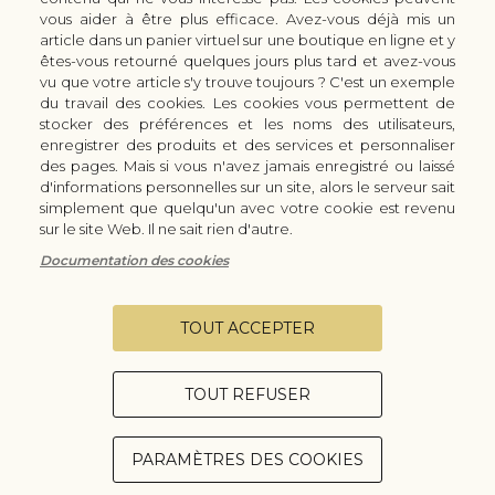
vous aider à être plus efficace. Avez-vous déjà mis un
Bon à savoir
Nous connaitre
article dans un panier virtuel sur une boutique en ligne et y
Manuel d'aiguisage & entretien
Qui sommes-nous ?
êtes-vous retourné quelques jours plus tard et avez-vous
Histoire du couteau japonais
Moyens de paiement
vu que votre article s'y trouve toujours ? C'est un exemple
du travail des cookies. Les cookies vous permettent de
Forme de lame
Modes de livraison
stocker des préférences et les noms des utilisateurs,
FAQ
Demande de devis
enregistrer des produits et des services et personnaliser
Contact
des pages. Mais si vous n'avez jamais enregistré ou laissé
d'informations personnelles sur un site, alors le serveur sait
Infos légales
simplement que quelqu'un avec votre cookie est revenu
Conditions Générales de Vente
sur le site Web. Il ne sait rien d'autre.
Mentions légales
Documentation des cookies
Vie privée
Configurer les cookies
TOUT ACCEPTER
TOUT REFUSER
Copyright © 2026 - Coutellerie Champenoise - Tous droits réservés.
Gezy - Création de sites E-Commerce
PARAMÈTRES DES COOKIES