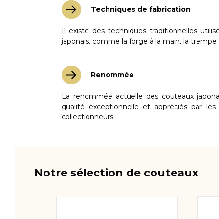
Techniques de fabrication
u panier
Ajouter au panier
Détail
Dét
Il existe des techniques traditionnelles utili
japonais, comme la forge à la main, la trempe e
Renommée
La renommée actuelle des couteaux japonai
qualité exceptionnelle et appréciés par les 
collectionneurs.
Notre sélection de couteaux