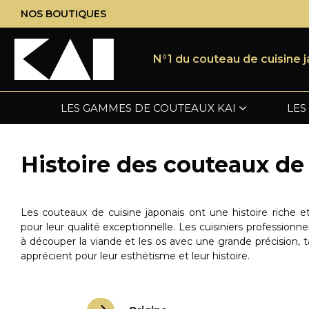
Aller
NOS BOUTIQUES
au
contenu
principal
N°1 du couteau de cuisine 
LES GAMMES DE COUTEAUX KAI
LES
Histoire des couteaux de
POUR LA TABLE PAR KAI
ACCESSOIRES KAI MICHEL BRAS
CISEAUX DE COIFFURE KASHO
GRAVURES
CISEAUX KASHO IVORY
Les couteaux de cuisine japonais ont une histoire riche
Les offres de couteaux de cuisine japonais
LES AIGUISEURS ÉLECTRIQUES KAI
AIGUISAGE DE CISEAUX
CISEAUX KASHO SILVER
pour leur qualité exceptionnelle. Les cuisiniers professionnel
CISEAUX KASHO GREEN
à découper la viande et les os avec une grande précision, t
Kai
CISEAUX KASHO DESIGN MASTER
PORTE-COUTEAUX KAI
apprécient pour leur esthétisme et leur histoire.
CISEAUX KASHO DAMASCUS
CISEAUX KASHO XP
CISEAUX KASHO MILLENNIUM