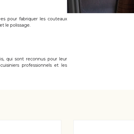
COUTEAU KAI VINTAGE
Ajouter au panier
Ajouter au pa
ail
Détail
COUTEAUX KAI SEKI MAGOROKU KANAME X
DANNY KHEZZAR
sées pour fabriquer les couteaux
t le polissage.
s, qui sont reconnus pour leur
cuisiniers professionnels et les