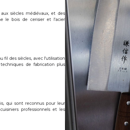
COUTEAU KAI SEKI MAGOROKU RED WOOD
COUTEAUX JAPONAIS KAI SHUN KAGEROU
 aux siècles médiévaux, et des
COUTEAU KAI SHUN CLASSIC
 le bois de cerisier et l'acier
COUTEAU KAI SHUN PREMIER TIM MÄLZER
MINAMO
COUTEAU KAI SHUN CLASSIC WHITE
COUTEAU KAI SHUN NAGARE
COUTEAU KAI SEKI MAGOROKU SHOSO
fil des siècles, avec l'utilisation
COUTEAUX KAI SEKI MAGOROKU MIGAKI
techniques de fabrication plus
COUTEAU KAI SEKI MAGOROKU KINJU &
HEKIJU
COUTEAU KAI KK SÉRIE
COUTEAU KAI PUREKOMACHI II
COUTEAU KAI SHUN KAJI
COUTEAU KAI TIM MÄLZER KAMAGATA
s, qui sont reconnus pour leur
cuisiniers professionnels et les
COUTEAU KAI ENGETSU - ÉDITION LIMITÉE
COUTEAU KAI WASABI BLACK
COUTEAU KAI SEKI MAGOROKU COMPOSITE