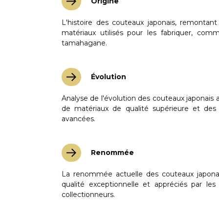
Origine
CISEAUX KASHO BLUE
RASOIRS DE COIFFURE KASHO
L'histoire des couteaux japonais, remontant
matériaux utilisés pour les fabriquer, comme
tamahagane.
Évolution
Analyse de l'évolution des couteaux japonais au 
de matériaux de qualité supérieure et des 
avancées.
Renommée
La renommée actuelle des couteaux japonai
qualité exceptionnelle et appréciés par les 
collectionneurs.