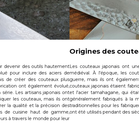
Origines des coute
ur devenir des outils hautement
Les couteaux japonais ont une
volué pour inclure des aciers de
médiéval. À l'époque, les cout
mis de créer des couteaux plus
guerre, mais ils ont égalemen
abrication ont également évolué,
couteaux japonais étaient fabri
 série. Les artisans japonais ont
et l'acier tamahagane, qui étai
riquer les couteaux, mais ils ont
généralement fabriqués à la ma
 la qualité et la précision des
traditionnelles pour les fabriqu
ils de cuisine haut de gamme,
ont été utilisés pendant des sièc
neurs à travers le monde pour leur