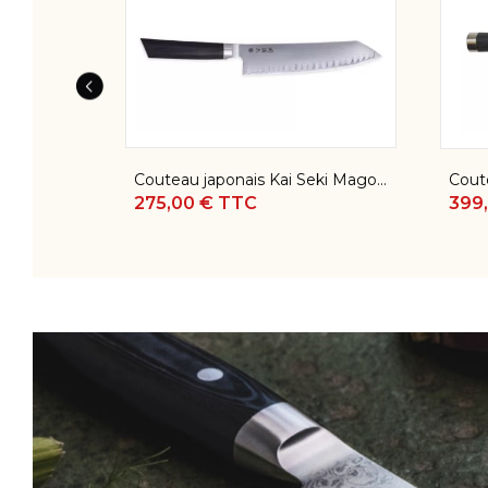
Couteau japonais Kai Seki Magoroku Kaname - Couteau Kiritsuke 19,5 cm
Couteau japonais Kai Michel Bras - Couteau santoku 16 cm n°4
399,00 € TTC
83,