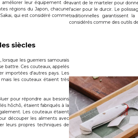
à améliorer leur équipement de
avant de le marteler pour donne
entes régions du Japon, chacune
l'acier pour le durcir. Le polis
e Sakai, qui est considéré comme
traditionnelles garantissent l
considérés comme des outils d
les siècles
 lorsque les guerriers samouraïs
e battre. Ces couteaux, appelés
ier importées d'autres pays. Les
 mais les couteaux étaient très
luer pour répondre aux besoins
lés hōchō, étaient fabriqués à la
également. Les couteaux étaient
pour découper les aliments avec
er leurs propres techniques de