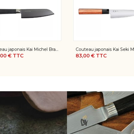
Couteau japonais Kai Seki Magoroku Red Wood - Couteau de chef 15 cm
00 € TTC
221,00 € TTC