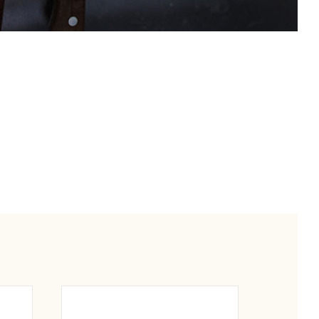
nier
Ajouter au panier
Détail
Détail