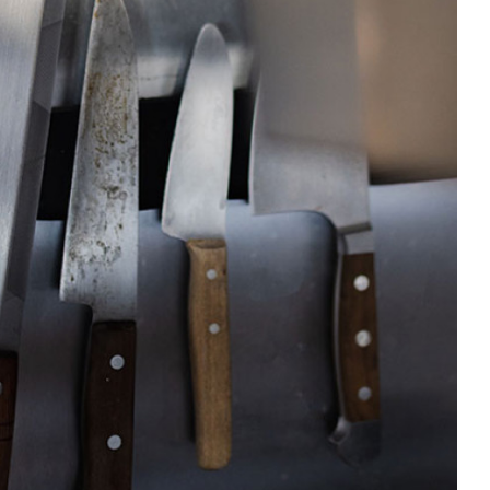
COUTEAUX A LÉGUMES / NAKIRI / USUBA
COUTEAUX A PAIN
LES COUTEAUX BEC D'OISEAU KAI
LES COUTEAUX DEBA KAI
LES COUTEAUX A TOMATES KAI
LES COUTEAUX D'OFFICE KAI
LES COUTEAUX UTILITAIRE KAI
LES COUTEAUX SANTOKU KAI
LES COUTEAUX TRANCHEUR KAI
LES COUTEAUX YANAGIBA KAI (COUTEAUX A
SUSHI)
COUTEAUX KIRITSUKE