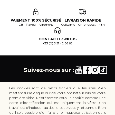
PAIEMENT 100% SÉCURISÉ
LIVRAISON RAPIDE
CB - Paypal - Virement
Colissimo - Chronopost - 48h
CONTACTEZ-NOUS
+33 (0) 3 51 42 66 63
Suivez-nous sur :
Les cookies sont de petits fichiers que les sites Web
mettent sur le disque dur de votre ordinateur lors de votre
première visite. Représentez-vous un cookie comme une
carte d'identification qui est uniquement la vôtre. Son
30 rue Colbert - 51100 REIMS - France
travail est d'indiquer au site lorsque vous y retournez. Bien
coutellerie.champenoise@gmail.com
qu'il soit possible d'en faire une mauvaise utilisation dans