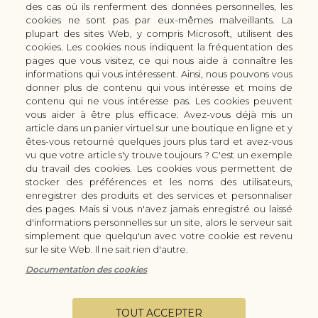
des cas où ils renferment des données personnelles, les
+33 (0) 3 51 42 66 63
cookies ne sont pas par eux-mêmes malveillants. La
Boutique
plupart des sites Web, y compris Microsoft, utilisent des
LES GAMMES DE COUTEAUX KAI
cookies. Les cookies nous indiquent la fréquentation des
pages que vous visitez, ce qui nous aide à connaître les
LES ACCESSOIRES DE CUISINE KAI
informations qui vous intéressent. Ainsi, nous pouvons vous
CUTTERS & CISEAUX KAI
donner plus de contenu qui vous intéresse et moins de
LES SERVICES/PRESTATIONS
contenu qui ne vous intéresse pas. Les cookies peuvent
vous aider à être plus efficace. Avez-vous déjà mis un
Bon à savoir
Nous connaitre
article dans un panier virtuel sur une boutique en ligne et y
Manuel d'aiguisage & entretien
Qui sommes-nous ?
êtes-vous retourné quelques jours plus tard et avez-vous
Histoire du couteau japonais
Moyens de paiement
vu que votre article s'y trouve toujours ? C'est un exemple
du travail des cookies. Les cookies vous permettent de
Forme de lame
Modes de livraison
stocker des préférences et les noms des utilisateurs,
FAQ
Demande de devis
enregistrer des produits et des services et personnaliser
Contact
des pages. Mais si vous n'avez jamais enregistré ou laissé
d'informations personnelles sur un site, alors le serveur sait
Infos légales
simplement que quelqu'un avec votre cookie est revenu
Conditions Générales de Vente
sur le site Web. Il ne sait rien d'autre.
Mentions légales
Documentation des cookies
Vie privée
Configurer les cookies
TOUT ACCEPTER