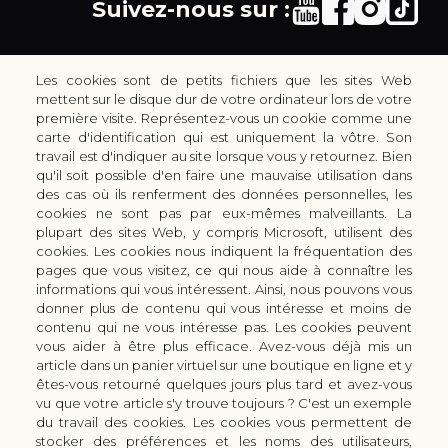
Suivez-nous sur :
Les cookies sont de petits fichiers que les sites Web
mettent sur le disque dur de votre ordinateur lors de votre
première visite. Représentez-vous un cookie comme une
carte d'identification qui est uniquement la vôtre. Son
30 rue Colbert - 51100 REIMS - France
travail est d'indiquer au site lorsque vous y retournez. Bien
coutellerie.champenoise@gmail.com
qu'il soit possible d'en faire une mauvaise utilisation dans
des cas où ils renferment des données personnelles, les
+33 (0) 3 51 42 66 63
cookies ne sont pas par eux-mêmes malveillants. La
Boutique
plupart des sites Web, y compris Microsoft, utilisent des
LES GAMMES DE COUTEAUX KAI
cookies. Les cookies nous indiquent la fréquentation des
pages que vous visitez, ce qui nous aide à connaître les
LES ACCESSOIRES DE CUISINE KAI
informations qui vous intéressent. Ainsi, nous pouvons vous
CUTTERS & CISEAUX KAI
donner plus de contenu qui vous intéresse et moins de
LES SERVICES/PRESTATIONS
contenu qui ne vous intéresse pas. Les cookies peuvent
vous aider à être plus efficace. Avez-vous déjà mis un
Bon à savoir
Nous connaitre
article dans un panier virtuel sur une boutique en ligne et y
Manuel d'aiguisage & entretien
Qui sommes-nous ?
êtes-vous retourné quelques jours plus tard et avez-vous
Histoire du couteau japonais
Moyens de paiement
vu que votre article s'y trouve toujours ? C'est un exemple
du travail des cookies. Les cookies vous permettent de
Forme de lame
Modes de livraison
stocker des préférences et les noms des utilisateurs,