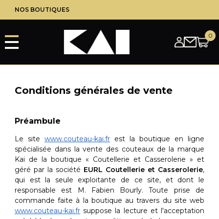
Aller
NOS BOUTIQUES
au
contenu
principal
Conditions générales de vente
Préambule
Le site
www.couteau-kai.fr
est la boutique en ligne
spécialisée dans la vente des couteaux de la marque
Kai de la boutique « Coutellerie et Casserolerie » et
géré par la société
EURL Coutellerie et Casserolerie
,
qui est la seule exploitante de ce site, et dont le
responsable est M. Fabien Bourly. Toute prise de
commande faite à la boutique au travers du site web
www.couteau-kai.fr
suppose la lecture et l'acceptation