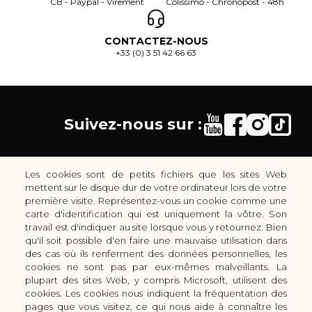
CB - Paypal - Virement
Colissimo - Chronopost - 48h
CONTACTEZ-NOUS
+33 (0) 3 51 42 66 63
Suivez-nous sur :
Les cookies sont de petits fichiers que les sites Web
mettent sur le disque dur de votre ordinateur lors de votre
première visite. Représentez-vous un cookie comme une
carte d'identification qui est uniquement la vôtre. Son
30 rue Colbert - 51100 REIMS - France
travail est d'indiquer au site lorsque vous y retournez. Bien
coutellerie.champenoise@gmail.com
qu'il soit possible d'en faire une mauvaise utilisation dans
des cas où ils renferment des données personnelles, les
+33 (0) 3 51 42 66 63
cookies ne sont pas par eux-mêmes malveillants. La
Boutique
plupart des sites Web, y compris Microsoft, utilisent des
LES GAMMES DE COUTEAUX KAI
cookies. Les cookies nous indiquent la fréquentation des
pages que vous visitez, ce qui nous aide à connaître les
LES ACCESSOIRES DE CUISINE KAI