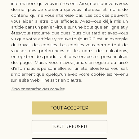
informations qui vous intéressent. Ainsi, nous pouvons vous
CUTTERS & CISEAUX KAI
donner plus de contenu qui vous intéresse et moins de
LES SERVICES/PRESTATIONS
contenu qui ne vous intéresse pas. Les cookies peuvent
vous aider à être plus efficace. Avez-vous déjà mis un
Bon à savoir
Nous connaitre
article dans un panier virtuel sur une boutique en ligne et y
Manuel d'aiguisage & entretien
Qui sommes-nous ?
êtes-vous retourné quelques jours plus tard et avez-vous
Histoire du couteau japonais
Moyens de paiement
vu que votre article s'y trouve toujours ? C'est un exemple
du travail des cookies. Les cookies vous permettent de
Forme de lame
Modes de livraison
stocker des préférences et les noms des utilisateurs,
FAQ
Demande de devis
enregistrer des produits et des services et personnaliser
Contact
des pages. Mais si vous n'avez jamais enregistré ou laissé
d'informations personnelles sur un site, alors le serveur sait
Infos légales
simplement que quelqu'un avec votre cookie est revenu
Conditions Générales de Vente
sur le site Web. Il ne sait rien d'autre.
Mentions légales
Documentation des cookies
Vie privée
Configurer les cookies
TOUT ACCEPTER
TOUT REFUSER
Copyright © 2026 - Coutellerie Champenoise - Tous droits réservés.