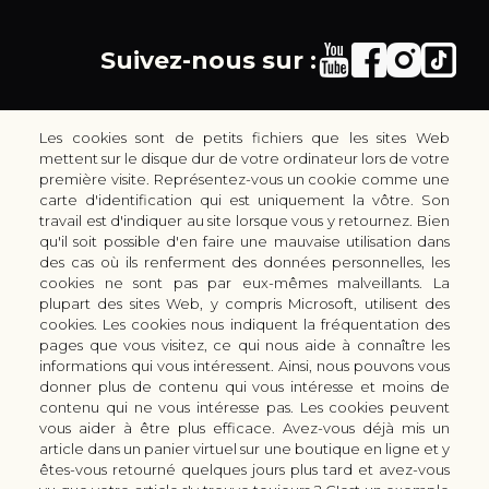
Suivez-nous sur :
Les cookies sont de petits fichiers que les sites Web
mettent sur le disque dur de votre ordinateur lors de votre
première visite. Représentez-vous un cookie comme une
carte d'identification qui est uniquement la vôtre. Son
30 rue Colbert - 51100 REIMS - France
travail est d'indiquer au site lorsque vous y retournez. Bien
coutellerie.champenoise@gmail.com
qu'il soit possible d'en faire une mauvaise utilisation dans
des cas où ils renferment des données personnelles, les
+33 (0) 3 51 42 66 63
cookies ne sont pas par eux-mêmes malveillants. La
Boutique
plupart des sites Web, y compris Microsoft, utilisent des
LES GAMMES DE COUTEAUX KAI
cookies. Les cookies nous indiquent la fréquentation des
pages que vous visitez, ce qui nous aide à connaître les
LES ACCESSOIRES DE CUISINE KAI
informations qui vous intéressent. Ainsi, nous pouvons vous
CUTTERS & CISEAUX KAI
donner plus de contenu qui vous intéresse et moins de
LES SERVICES/PRESTATIONS
contenu qui ne vous intéresse pas. Les cookies peuvent
vous aider à être plus efficace. Avez-vous déjà mis un
Bon à savoir
Nous connaitre
article dans un panier virtuel sur une boutique en ligne et y
Manuel d'aiguisage & entretien
Qui sommes-nous ?
êtes-vous retourné quelques jours plus tard et avez-vous
Histoire du couteau japonais
Moyens de paiement