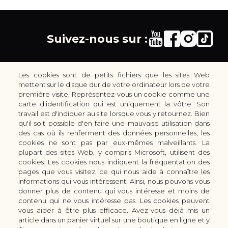
Suivez-nous sur :
Les cookies sont de petits fichiers que les sites Web
mettent sur le disque dur de votre ordinateur lors de votre
première visite. Représentez-vous un cookie comme une
carte d'identification qui est uniquement la vôtre. Son
30 rue Colbert - 51100 REIMS - France
travail est d'indiquer au site lorsque vous y retournez. Bien
coutellerie.champenoise@gmail.com
qu'il soit possible d'en faire une mauvaise utilisation dans
des cas où ils renferment des données personnelles, les
+33 (0) 3 51 42 66 63
cookies ne sont pas par eux-mêmes malveillants. La
Boutique
plupart des sites Web, y compris Microsoft, utilisent des
LES GAMMES DE COUTEAUX KAI
cookies. Les cookies nous indiquent la fréquentation des
pages que vous visitez, ce qui nous aide à connaître les
LES ACCESSOIRES DE CUISINE KAI
informations qui vous intéressent. Ainsi, nous pouvons vous
CUTTERS & CISEAUX KAI
donner plus de contenu qui vous intéresse et moins de
LES SERVICES/PRESTATIONS
contenu qui ne vous intéresse pas. Les cookies peuvent
vous aider à être plus efficace. Avez-vous déjà mis un
Bon à savoir
Nous connaitre
article dans un panier virtuel sur une boutique en ligne et y
Manuel d'aiguisage & entretien
Qui sommes-nous ?