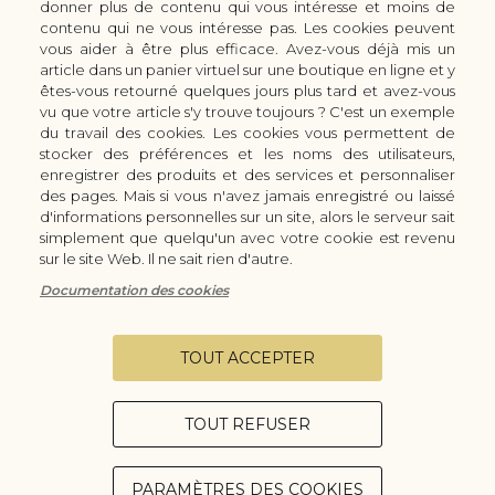
donner plus de contenu qui vous intéresse et moins de
LES SERVICES/PRESTATIONS
contenu qui ne vous intéresse pas. Les cookies peuvent
vous aider à être plus efficace. Avez-vous déjà mis un
Bon à savoir
Nous connaitre
article dans un panier virtuel sur une boutique en ligne et y
Manuel d'aiguisage & entretien
Qui sommes-nous ?
êtes-vous retourné quelques jours plus tard et avez-vous
Histoire du couteau japonais
Moyens de paiement
vu que votre article s'y trouve toujours ? C'est un exemple
du travail des cookies. Les cookies vous permettent de
Forme de lame
Modes de livraison
stocker des préférences et les noms des utilisateurs,
FAQ
Demande de devis
enregistrer des produits et des services et personnaliser
Contact
des pages. Mais si vous n'avez jamais enregistré ou laissé
d'informations personnelles sur un site, alors le serveur sait
Infos légales
simplement que quelqu'un avec votre cookie est revenu
Conditions Générales de Vente
sur le site Web. Il ne sait rien d'autre.
Mentions légales
Documentation des cookies
Vie privée
Configurer les cookies
TOUT ACCEPTER
TOUT REFUSER
Copyright © 2026 - Coutellerie Champenoise - Tous droits réservés.
Gezy - Création de sites E-Commerce
PARAMÈTRES DES COOKIES