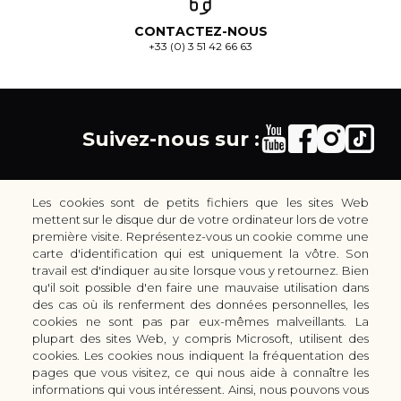
CONTACTEZ-NOUS
+33 (0) 3 51 42 66 63
Suivez-nous sur :
Les cookies sont de petits fichiers que les sites Web
mettent sur le disque dur de votre ordinateur lors de votre
première visite. Représentez-vous un cookie comme une
carte d'identification qui est uniquement la vôtre. Son
30 rue Colbert - 51100 REIMS - France
travail est d'indiquer au site lorsque vous y retournez. Bien
coutellerie.champenoise@gmail.com
qu'il soit possible d'en faire une mauvaise utilisation dans
des cas où ils renferment des données personnelles, les
+33 (0) 3 51 42 66 63
cookies ne sont pas par eux-mêmes malveillants. La
Boutique
plupart des sites Web, y compris Microsoft, utilisent des
LES GAMMES DE COUTEAUX KAI
cookies. Les cookies nous indiquent la fréquentation des
pages que vous visitez, ce qui nous aide à connaître les
LES ACCESSOIRES DE CUISINE KAI
informations qui vous intéressent. Ainsi, nous pouvons vous
CUTTERS & CISEAUX KAI