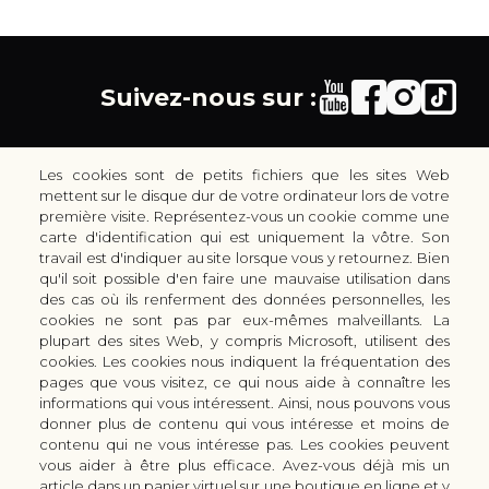
Suivez-nous sur :
Les cookies sont de petits fichiers que les sites Web
mettent sur le disque dur de votre ordinateur lors de votre
première visite. Représentez-vous un cookie comme une
carte d'identification qui est uniquement la vôtre. Son
30 rue Colbert - 51100 REIMS - France
travail est d'indiquer au site lorsque vous y retournez. Bien
coutellerie.champenoise@gmail.com
qu'il soit possible d'en faire une mauvaise utilisation dans
des cas où ils renferment des données personnelles, les
+33 (0) 3 51 42 66 63
cookies ne sont pas par eux-mêmes malveillants. La
Boutique
plupart des sites Web, y compris Microsoft, utilisent des
LES GAMMES DE COUTEAUX KAI
cookies. Les cookies nous indiquent la fréquentation des
pages que vous visitez, ce qui nous aide à connaître les
LES ACCESSOIRES DE CUISINE KAI
informations qui vous intéressent. Ainsi, nous pouvons vous
CUTTERS & CISEAUX KAI
donner plus de contenu qui vous intéresse et moins de
LES SERVICES/PRESTATIONS
contenu qui ne vous intéresse pas. Les cookies peuvent
vous aider à être plus efficace. Avez-vous déjà mis un
Bon à savoir
Nous connaitre
article dans un panier virtuel sur une boutique en ligne et y