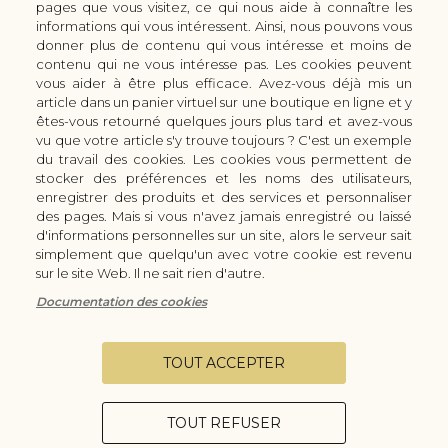
pages que vous visitez, ce qui nous aide à connaître les
LES ACCESSOIRES DE CUISINE KAI
informations qui vous intéressent. Ainsi, nous pouvons vous
CUTTERS & CISEAUX KAI
donner plus de contenu qui vous intéresse et moins de
LES SERVICES/PRESTATIONS
contenu qui ne vous intéresse pas. Les cookies peuvent
vous aider à être plus efficace. Avez-vous déjà mis un
Bon à savoir
Nous connaitre
article dans un panier virtuel sur une boutique en ligne et y
Manuel d'aiguisage & entretien
Qui sommes-nous ?
êtes-vous retourné quelques jours plus tard et avez-vous
Histoire du couteau japonais
Moyens de paiement
vu que votre article s'y trouve toujours ? C'est un exemple
du travail des cookies. Les cookies vous permettent de
Forme de lame
Modes de livraison
stocker des préférences et les noms des utilisateurs,
FAQ
Demande de devis
enregistrer des produits et des services et personnaliser
Contact
des pages. Mais si vous n'avez jamais enregistré ou laissé
d'informations personnelles sur un site, alors le serveur sait
Infos légales
simplement que quelqu'un avec votre cookie est revenu
Conditions Générales de Vente
sur le site Web. Il ne sait rien d'autre.
Mentions légales
Documentation des cookies
Vie privée
Configurer les cookies
TOUT ACCEPTER
TOUT REFUSER