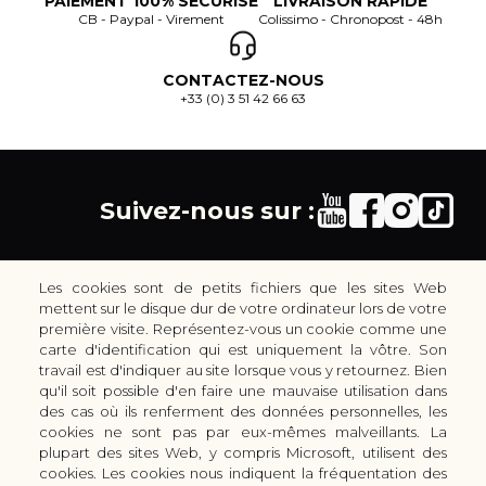
PAIEMENT 100% SÉCURISÉ
LIVRAISON RAPIDE
CB - Paypal - Virement
Colissimo - Chronopost - 48h
CONTACTEZ-NOUS
+33 (0) 3 51 42 66 63
Suivez-nous sur :
Les cookies sont de petits fichiers que les sites Web
mettent sur le disque dur de votre ordinateur lors de votre
première visite. Représentez-vous un cookie comme une
carte d'identification qui est uniquement la vôtre. Son
30 rue Colbert - 51100 REIMS - France
travail est d'indiquer au site lorsque vous y retournez. Bien
coutellerie.champenoise@gmail.com
qu'il soit possible d'en faire une mauvaise utilisation dans
des cas où ils renferment des données personnelles, les
+33 (0) 3 51 42 66 63
cookies ne sont pas par eux-mêmes malveillants. La
Boutique
plupart des sites Web, y compris Microsoft, utilisent des
LES GAMMES DE COUTEAUX KAI
cookies. Les cookies nous indiquent la fréquentation des