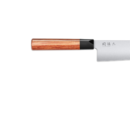
CISEAUX KASHO BLUE
RASOIRS DE COIFFURE KASHO