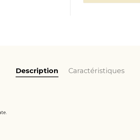
COUTEAU KAI VINTAGE
COUTEAUX KAI SEKI MAGOROKU KANAME X
DANNY KHEZZAR
Description
Caractéristiques
te.