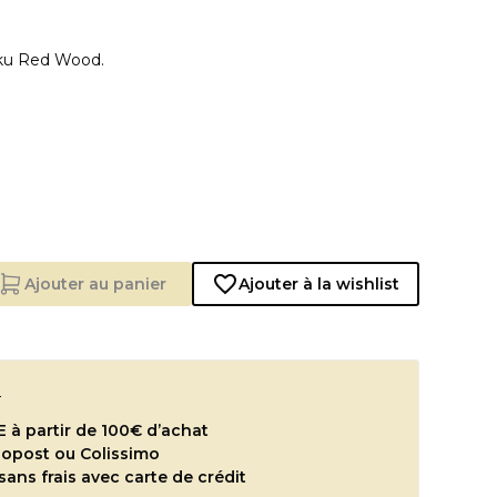
COUTEAUX A LÉGUMES / NAKIRI / USUBA
COUTEAUX A PAIN
ku Red Wood.
LES COUTEAUX BEC D'OISEAU KAI
LES COUTEAUX DEBA KAI
LES COUTEAUX A TOMATES KAI
LES COUTEAUX D'OFFICE KAI
LES COUTEAUX UTILITAIRE KAI
LES COUTEAUX SANTOKU KAI
LES COUTEAUX TRANCHEUR KAI
LES COUTEAUX YANAGIBA KAI (COUTEAUX A
Ajouter au panier
Ajouter à la wishlist
SUSHI)
COUTEAUX KIRITSUKE
s
à partir de 100€ d’achat
nopost ou Colissimo
sans frais avec carte de crédit