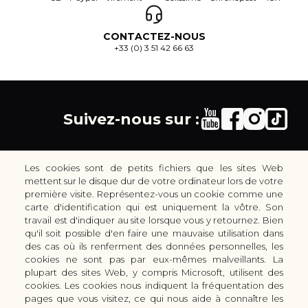
CONTACTEZ-NOUS
+33 (0) 3 51 42 66 63
Suivez-nous sur :
Les cookies sont de petits fichiers que les sites Web
mettent sur le disque dur de votre ordinateur lors de votre
première visite. Représentez-vous un cookie comme une
carte d'identification qui est uniquement la vôtre. Son
30 rue Colbert - 51100 REIMS - France
travail est d'indiquer au site lorsque vous y retournez. Bien
coutellerie.champenoise@gmail.com
qu'il soit possible d'en faire une mauvaise utilisation dans
des cas où ils renferment des données personnelles, les
+33 (0) 3 51 42 66 63
cookies ne sont pas par eux-mêmes malveillants. La
Boutique
plupart des sites Web, y compris Microsoft, utilisent des
LES GAMMES DE COUTEAUX KAI
cookies. Les cookies nous indiquent la fréquentation des
pages que vous visitez, ce qui nous aide à connaître les
LES ACCESSOIRES DE CUISINE KAI