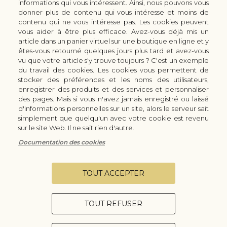
informations qui vous intéressent. Ainsi, nous pouvons vous
CUTTERS & CISEAUX KAI
donner plus de contenu qui vous intéresse et moins de
LES SERVICES/PRESTATIONS
contenu qui ne vous intéresse pas. Les cookies peuvent
vous aider à être plus efficace. Avez-vous déjà mis un
Bon à savoir
Nous connaitre
article dans un panier virtuel sur une boutique en ligne et y
Manuel d'aiguisage & entretien
Qui sommes-nous ?
êtes-vous retourné quelques jours plus tard et avez-vous
Histoire du couteau japonais
Moyens de paiement
vu que votre article s'y trouve toujours ? C'est un exemple
du travail des cookies. Les cookies vous permettent de
Forme de lame
Modes de livraison
stocker des préférences et les noms des utilisateurs,
FAQ
Demande de devis
enregistrer des produits et des services et personnaliser
Contact
des pages. Mais si vous n'avez jamais enregistré ou laissé
d'informations personnelles sur un site, alors le serveur sait
Infos légales
simplement que quelqu'un avec votre cookie est revenu
Conditions Générales de Vente
sur le site Web. Il ne sait rien d'autre.
Mentions légales
Documentation des cookies
Vie privée
Configurer les cookies
TOUT ACCEPTER
TOUT REFUSER
Copyright © 2026 - Coutellerie Champenoise - Tous droits réservés.