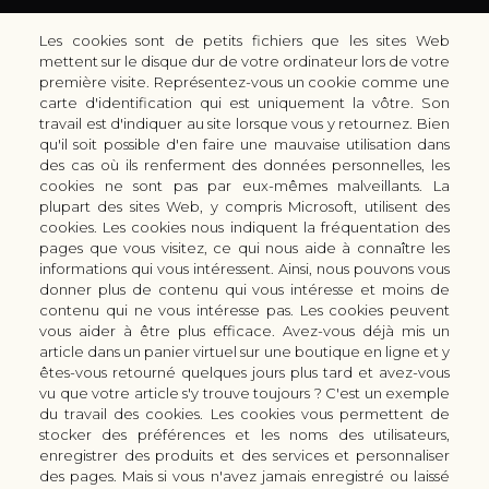
Les cookies sont de petits fichiers que les sites Web
mettent sur le disque dur de votre ordinateur lors de votre
première visite. Représentez-vous un cookie comme une
carte d'identification qui est uniquement la vôtre. Son
30 rue Colbert - 51100 REIMS - France
travail est d'indiquer au site lorsque vous y retournez. Bien
coutellerie.champenoise@gmail.com
qu'il soit possible d'en faire une mauvaise utilisation dans
des cas où ils renferment des données personnelles, les
+33 (0) 3 51 42 66 63
cookies ne sont pas par eux-mêmes malveillants. La
Boutique
plupart des sites Web, y compris Microsoft, utilisent des
LES GAMMES DE COUTEAUX KAI
cookies. Les cookies nous indiquent la fréquentation des
pages que vous visitez, ce qui nous aide à connaître les
LES ACCESSOIRES DE CUISINE KAI
informations qui vous intéressent. Ainsi, nous pouvons vous
CUTTERS & CISEAUX KAI
donner plus de contenu qui vous intéresse et moins de
LES SERVICES/PRESTATIONS
contenu qui ne vous intéresse pas. Les cookies peuvent
vous aider à être plus efficace. Avez-vous déjà mis un
Bon à savoir
Nous connaitre
article dans un panier virtuel sur une boutique en ligne et y
Manuel d'aiguisage & entretien
Qui sommes-nous ?
êtes-vous retourné quelques jours plus tard et avez-vous
Histoire du couteau japonais
Moyens de paiement
vu que votre article s'y trouve toujours ? C'est un exemple
du travail des cookies. Les cookies vous permettent de
Forme de lame
Modes de livraison
stocker des préférences et les noms des utilisateurs,
FAQ
Demande de devis
enregistrer des produits et des services et personnaliser
Contact
des pages. Mais si vous n'avez jamais enregistré ou laissé