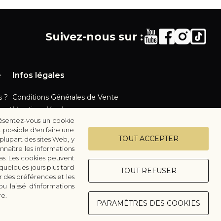
Suivez-nous sur :
e
Infos légales
 ?
Conditions Générales de Vente
ent
Mentions légales
présentez-vous un cookie
n
Vie privée
t possible d'en faire une
s
Configurer les cookies
TOUT ACCEPTER
plupart des sites Web, y
nnaître les informations
pas. Les cookies peuvent
quelques jours plus tard
TOUT REFUSER
r des préférences et les
u laissé d'informations
re.
PARAMÈTRES DES COOKIES
Gezy - Création de sites E-Commerce