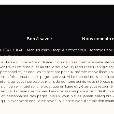
Bon à savoir
Nous connaitr
UTEAUX KAI
Manuel d'aiguisage & entretien
Qui sommes-nous
E CUISINE KAI
Histoire du couteau japonais
Moyens de paiem
r le disque dur de votre ordinateur lors de votre première visite. Re
KAI
Forme de lame
Modes de livraiso
travail est d'indiquer au site lorsque vous y retournez. Bien qu'il soi
TATIONS
FAQ
Demande de devi
personnelles, les cookies ne sont pas par eux-mêmes malveillants. La 
Contact
uent la fréquentation des pages que vous visitez, ce qui nous aide à co
ontenu qui vous intéresse et moins de contenu qui ne vous intéresse 
ns un panier virtuel sur une boutique en ligne et y êtes-vous retourné 
 exemple du travail des cookies. Les cookies vous permettent de stocke
s et personnaliser des pages. Mais si vous n'avez jamais enregistré o
qu'un avec votre cookie est revenu sur le site Web. Il ne sait rien d'aut
servés.