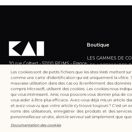
Boutique
LES GAMMES DE CO
30 rue Colbert - 51100 REIMS - France
LES ACCESSOIRES D
coutellerie.champenoise@gmail.com
Les cookies sont de petits fichiers que les sites Web mettent su
CUTTERS & CISEAUX 
comme une carte d'identification qui est uniquement la vôtre. Son 
+33 (0) 3 51 42 66 63
LES SERVICES/PRES
mauvaise utilisation dans des cas où ils renferment des données 
compris Microsoft, utilisent des cookies. Les cookies nous indiq
qui vous intéressent. Ainsi, nous pouvons vous donner plus de c
vous aider à être plus efficace. Avez-vous déjà mis un article da
et avez-vous vu que votre article s'y trouve toujours ? C'est un
noms des utilisateurs, enregistrer des produits et des service
personnelles sur un site, alors le serveur sait simplement que quel
Copyright © 2026 - Coutellerie Champenoise - Tous droits ré
Documentation des cookies