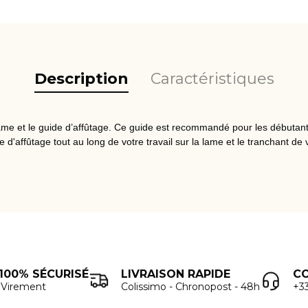
COUTEAU KAI VINTAGE
COUTEAUX KAI SEKI MAGOROKU KANAME X
DANNY KHEZZAR
Description
Caractéristiques
ame et le guide d’affûtage. Ce guide est recommandé pour les débutants
 d'affûtage tout au long de votre travail sur la lame et le tranchant de 
100% SÉCURISÉ
LIVRAISON RAPIDE
C
- Virement
Colissimo - Chronopost - 48h
+33